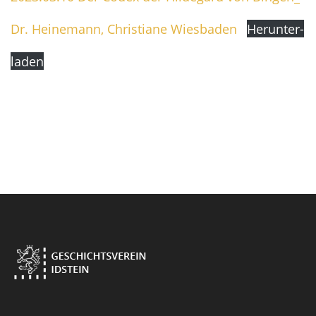
Dr. Hei­ne­mann, Chris­tia­ne Wies­ba­den
Her­un­ter­
la­den