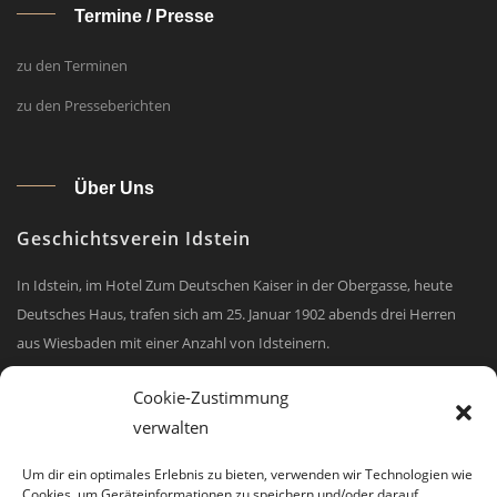
Ter­mi­ne / Pres­se
zu den Terminen
zu den Presseberichten
Über Uns
Geschichtsverein Idstein
In Idstein, im Hotel Zum Deutschen Kaiser in der Obergasse, heute
Deutsches Haus, trafen sich am 25. Januar 1902 abends drei Herren
aus Wiesbaden mit einer Anzahl von Idsteinern.
mehr erfahren
Cookie-Zustimmung
verwalten
Um dir ein optimales Erlebnis zu bieten, verwenden wir Technologien wie
Kon­takt:
Cookies, um Geräteinformationen zu speichern und/oder darauf