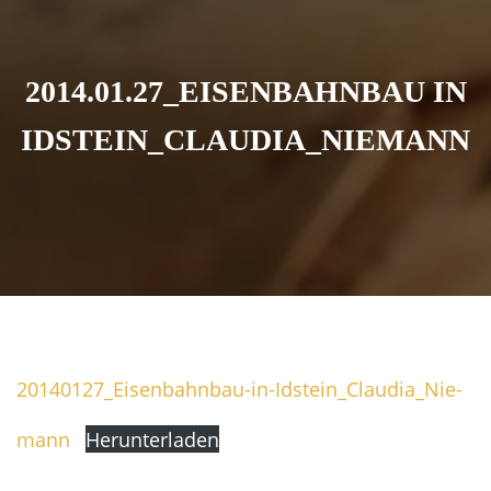
2014.01.27_EISENBAHNBAU IN
IDSTEIN_CLAUDIA_NIEMANN
20140127_Ei­sen­bahn­bau-in-Idstein_Clau­dia_­Nie­
mann
Her­un­ter­la­den