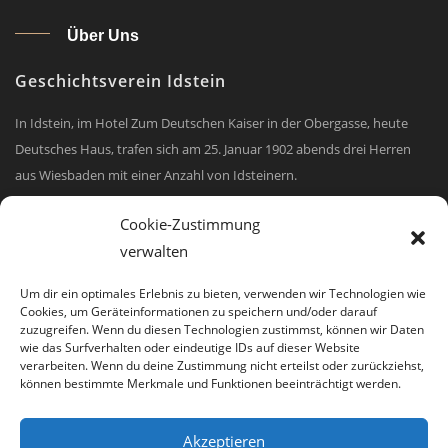
Über Uns
Geschichtsverein Idstein
In Idstein, im Hotel Zum Deutschen Kaiser in der Obergasse, heute
Deutsches Haus, trafen sich am 25. Januar 1902 abends drei Herren
aus Wiesbaden mit einer Anzahl von Idsteinern.
mehr erfahren
Cookie-Zustimmung
verwalten
Um dir ein optimales Erlebnis zu bieten, verwenden wir Technologien wie
Kon­takt:
Cookies, um Geräteinformationen zu speichern und/oder darauf
zuzugreifen. Wenn du diesen Technologien zustimmst, können wir Daten
Geschichtsverein Idstein
wie das Surfverhalten oder eindeutige IDs auf dieser Website
verarbeiten. Wenn du deine Zustimmung nicht erteilst oder zurückziehst,
Graf von Stauffenberg-Str 4
können bestimmte Merkmale und Funktionen beeinträchtigt werden.
65510 Idstein
Akzeptieren